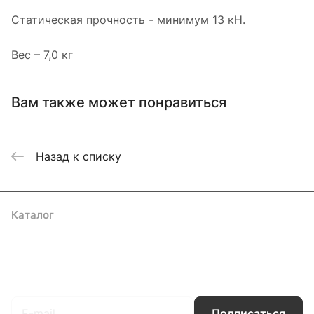
Статическая прочность - минимум 13 кН.
Вес – 7,0 кг
Вам также может понравиться
Назад к списку
Каталог
Акции
Бренды
Услуги
Блог
Условия оплаты
Условия доставки
Контакты
Магазины
Гарантия на товар
Документы
Оферта
Подписаться
на новости и акции
Подписаться