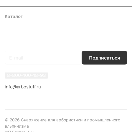
Каталог
Акции
Бренды
Услуги
Блог
Условия оплаты
Условия доставки
Контакты
Магазины
Гарантия на товар
Документы
Оферта
Подписаться
на новости и акции
Подписаться
8-800-100-18-93
info@arbostuff.ru
г. Липецк, ул. Стаханова 8а.
© 2026 Снаряжение для арбористики и промышленного
альпинизма