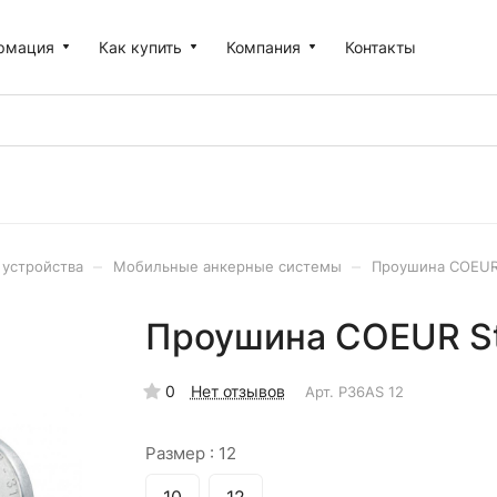
рмация
Как купить
Компания
Контакты
–
–
устройства
Мобильные анкерные системы
Проушина COEUR S
Проушина COEUR Stai
0
Нет отзывов
Арт.
P36AS 12
Размер :
12