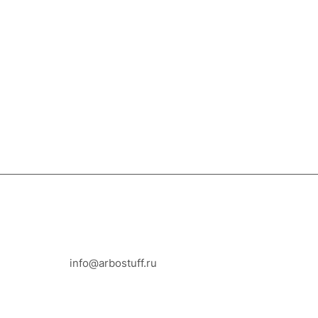
8-800-100-18-93
info@arbostuff.ru
г. Липецк, ул. Стаханова 8а.