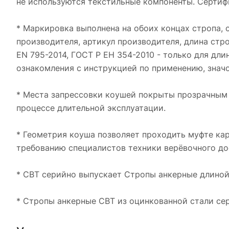
не используются текстильные компоненты. Сертифи
* Маркировка выполнена на обоих концах стропа,
производителя, артикул производителя, длина стр
EN 795-2014, ГОСТ Р ЕН 354-2010 - только для дли
ознакомления с инструкцией по применению, значо
* Места запрессовки коушей покрыты прозрачным 
процессе длительной эксплуатации.
* Геометрия коуша позволяет проходить муфте кар
требованию специалистов техники верёвочного дос
* СВТ серийно выпускает Стропы анкерные длиной 
* Стропы анкерные СВТ из оцинкованной стали се