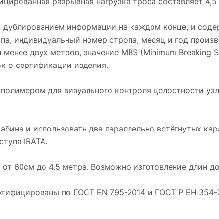
цированная разрывная нагрузка троса составляет 4,5
 с дублированием информации на каждом конце, и сод
опа, индивидуальный номер стропа, месяц и год произ
н менее двух метров, значение MBS (Minimum Breaking S
к о сертификации изделия.
полимером для визуального контроля целостности узл
абина и использовать два параллельно встёгнутых кар
тупа IRATA.
от 60см до 4.5 метра. Возможно изготовление длин до
ртифицированы по ГОСТ EN 795-2014 и ГОСТ Р ЕН 354-