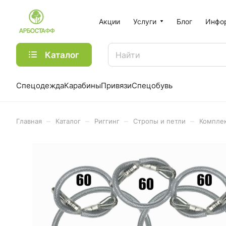
Акции
Услуги
Блог
Инфо
Каталог
Спецодежда
Карабины
Привязи
Спецобувь
–
–
–
–
Главная
Каталог
Риггинг
Стропы и петли
Компле