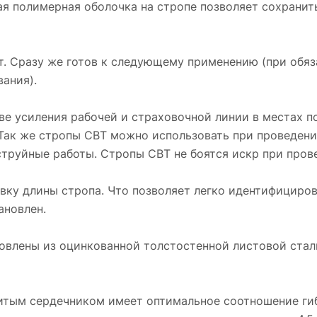
ая полимерная оболочка на стропе позволяет сохранит
от. Сразу же готов к следующему применению (при обя
ания).
ве усиления рабочей и страховочной линии в местах п
 Так же стропы СВТ можно использовать при проведении
струйные работы. Стропы СВТ не боятся искр при пров
ку длины стропа. Что позволяет легко идентифициров
ановлен.
товлены из оцинкованной толстостенной листовой ста
итым сердечником имеет оптимальное соотношение гиб