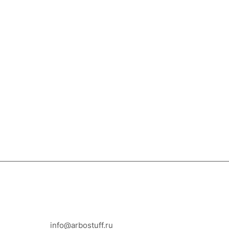
8-800-100-18-93
info@arbostuff.ru