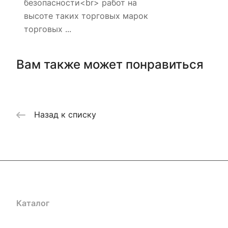
безопасности<br> работ на
высоте таких торговых марок
торговых ...
Вам также может понравиться
Назад к списку
Каталог
Акции
Бренды
Услуги
Блог
Условия оплаты
Ус
Гарантия на товар
Документы
Оферта