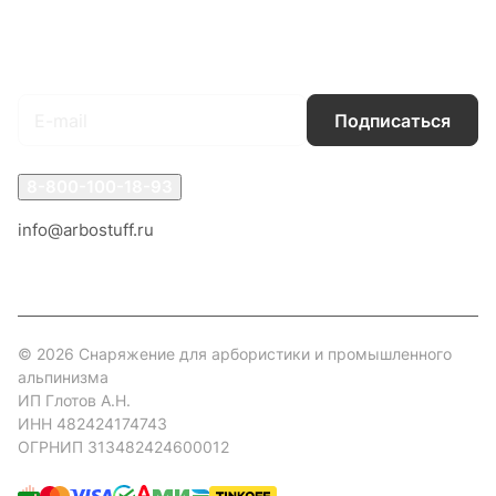
Гарантия на товар
Документы
Оферта
Подписаться
на новости и акции
Подписаться
8-800-100-18-93
info@arbostuff.ru
г. Липецк, ул. Стаханова 8а.
© 2026 Снаряжение для арбористики и промышленного
альпинизма
ИП Глотов А.Н.
ИНН 482424174743
ОГРНИП 313482424600012