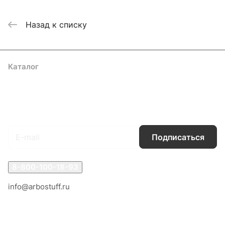
Назад к списку
Каталог
Акции
Бренды
Услуги
Блог
Условия оплаты
Условия доставки
Контакты
Магазины
Гарантия на товар
Документы
Оферта
Подписаться
на новости и акции
Подписаться
8-800-100-18-93
info@arbostuff.ru
г. Липецк, ул. Стаханова 8а.