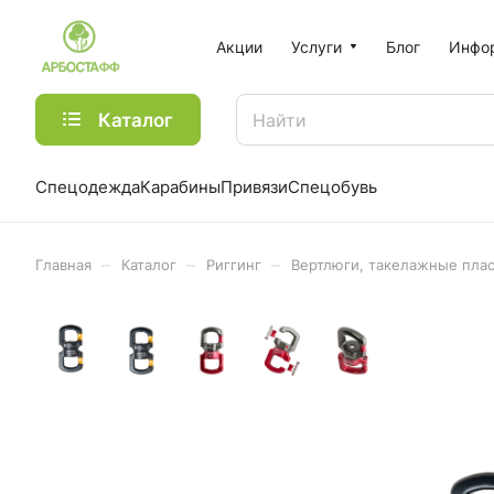
Акции
Услуги
Блог
Инфо
Каталог
Спецодежда
Карабины
Привязи
Спецобувь
–
–
–
Главная
Каталог
Риггинг
Вертлюги, такелажные пла