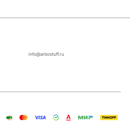
8-800-100-18-93
info@arbostuff.ru
г. Липецк, ул. Стаханова 8а.