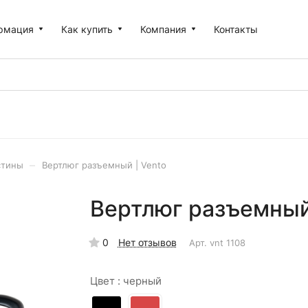
рмация
Как купить
Компания
Контакты
–
стины
Вертлюг разъемный | Vento
Вертлюг разъемный 
0
Нет отзывов
Арт.
vnt 1108
Цвет :
черный