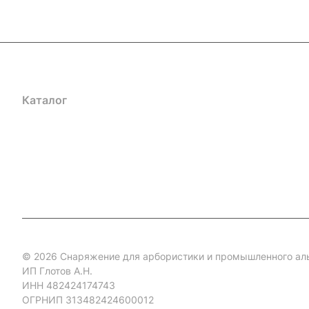
Каталог
Акции
Бренды
Услуги
Блог
Условия оплаты
Ус
Гарантия на товар
Документы
Оферта
© 2026 Снаряжение для арбористики и промышленного ал
ИП Глотов А.Н.
ИНН 482424174743
ОГРНИП 313482424600012