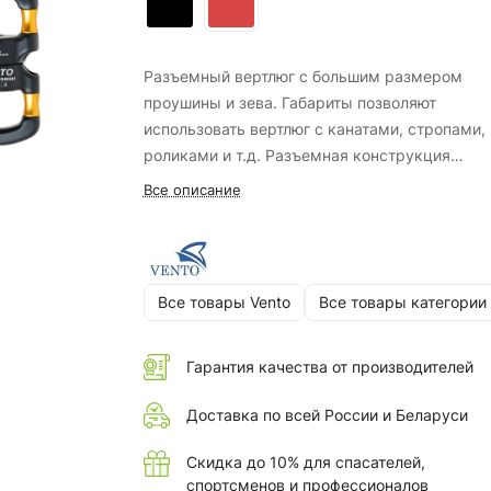
Разъемный вертлюг с большим размером
проушины и зева. Габариты позволяют
использовать вертлюг с канатами, стропами,
роликами и т.д. Разъемная конструкция
позволяет исключить при соединении караб
Все описание
для уменьшения длины цепи. Подходит для
использования совместно со страховочными
усами, анкерными линиями, предотвращая и
перекручивание. Поворотное звено
Все товары Vento
Все товары категории
предотвращает спутывание веревок и
снаряжения при приложении вращательной
нагрузки. Закрытый шарикоподшипник
Гарантия качества от производителей
обеспечивает плавность хода и долговечнос
Доставка по всей России и Беларуси
изделия.
Скидка до 10% для спасателей,
спортсменов и профессионалов