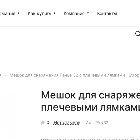
рмация
Как купить
Компания
Контакты
–
я
Мешок для снаряжения Панье 32 с плечевыми лямками | Strop
Мешок для снаряже
плечевыми лямками 
0
Нет отзывов
Арт.
PAN32L