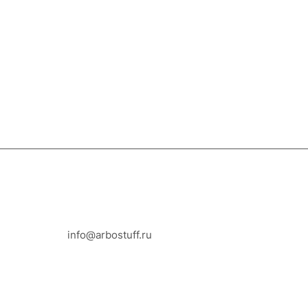
8-800-100-18-93
info@arbostuff.ru
г. Липецк, ул. Стаханова 8а.