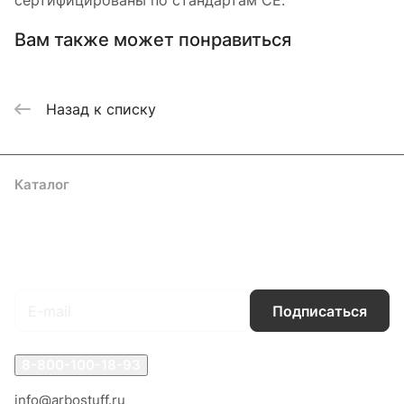
сертифицированы по стандартам СЕ.
Вам также может понравиться
Назад к списку
Каталог
Акции
Бренды
Услуги
Блог
Условия оплаты
Условия доставки
Контакты
Магазины
Гарантия на товар
Документы
Оферта
Подписаться
на новости и акции
Подписаться
8-800-100-18-93
info@arbostuff.ru