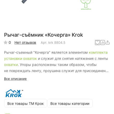
Рычаг-съёмник «Кочерга» Krok
0
Нет отзывов
Арт.
krk 8804.5
Рычаг-съемный "Кочерга" является элементом
комплекта
установки охваток
и служит для снятия натяжения с ленты
охватки
. Упоры расположены таким образом, чтобы
не повреждать ленту, проушина служит для присоединения
карабина. Длинная рукоять обеспечивает лёгкую работу
Все описание
съёмника даже на сильно натянутых охватках.
Длина —
60 см.
Все товары ТМ Крок
Все товары категории