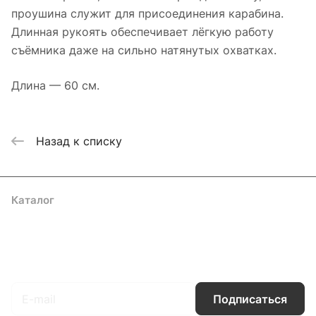
проушина служит для присоединения карабина.
Длинная рукоять обеспечивает лёгкую работу
съёмника даже на сильно натянутых охватках.
Длина — 60 см.
Назад к списку
Каталог
Акции
Бренды
Услуги
Блог
Условия оплаты
Условия доставки
Контакты
Магазины
Гарантия на товар
Документы
Оферта
Подписаться
на новости и акции
Подписаться