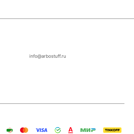
8-800-100-18-93
info@arbostuff.ru
г. Липецк, ул. Стаханова 8а.