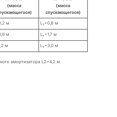
(масса
(масса
пускающегося)
спускающегося)
0,2 м
L
=0,8 м
т
0,6 м
L
=1,7 м
т
,2 м
L
=3,0 м
т