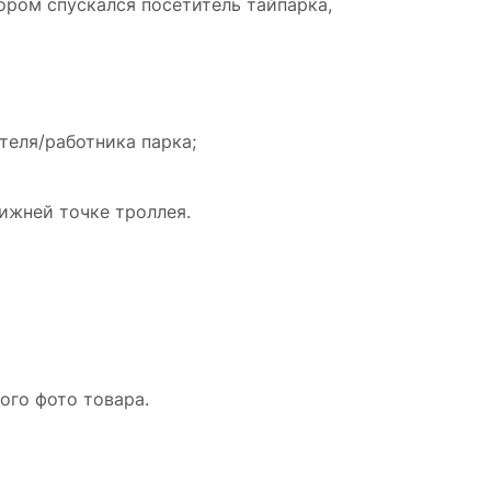
тором спускался посетитель тайпарка,
теля/работника парка;
ижней точке троллея.
ого фото товара.