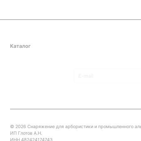
Каталог
Акции
Бренды
Услуги
Блог
Условия оплаты
Ус
Гарантия на товар
Документы
Оферта
Подписаться
на новости и акции
© 2026 Снаряжение для арбористики и промышленного ал
ИП Глотов А.Н.
ИНН 482424174743