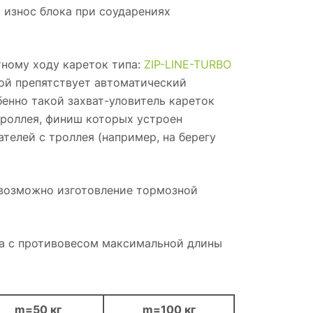
износ блока при соударениях
тному ходу кареток типа:
ZIP-LINE-TURBO
кой препятствует автоматический
бенно такой
захват-уловитель
кареток
троллея, финиш которых устроен
елей с троллея (например, на берегу
з возможно изготовление тормозной
та с противовесом максимальной длины
m=50 кг
m=100 кг