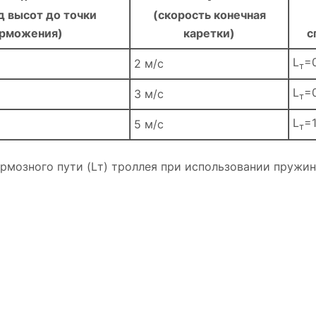
д высот до точки
(скорость конечная
рможения)
каретки)
с
L
=
2 м/с
т
L
=
3 м/с
т
L
=1
5 м/с
т