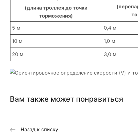
(перепа
(длина троллея до точки
то
торможения)
5 м
0,4 м
10 м
1,0 м
20 м
3,0 м
Вам также может понравиться
Назад к списку