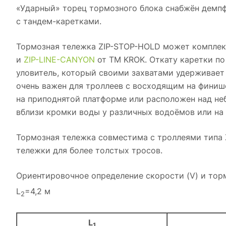
«Ударный» торец тормозного блока снабжён демп
с
тандем-каретками
.
Тормозная тележка
ZIP-STOP-HOLD
может комплек
и
ZIP-LINE-CANYON
от TM KROK. Откату каретки по
уловитель, который своими захватами удерживает
очень важен для троллеев с восходящим на финиш
на приподнятой платформе или расположен над не
вблизи кромки воды у различных водоёмов или на
Тормозная тележка совместима с троллеями типа Z
тележки для более толстых тросов.
Ориентировочное определение скорости (V) и торм
L
=4,2 м
2
L
1