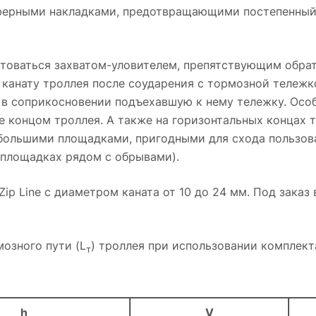
ферными накладками, предотвращающими постепенный 
товаться
захватом-уловителем
, препятствующим обра
 канату троллея после соударения с тормозной тележ
 в соприкосновении подъехавшую к нему тележку. Осо
е концом троллея. А также на горизонтальных концах 
большими площадками, пригодными для схода пользоват
 площадках рядом с обрывами).
ip Line с диаметром каната от 10 до 24 мм. Под зака
озного пути (L
) троллея при использовании комплек
т
h
V