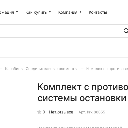
рмация
Как купить
Компания
Контакты
–
–
Карабины. Соединительные элементы.
Комплект с противове
Комплект с против
системы остановки 
0
Нет отзывов
Арт.
krk 88055