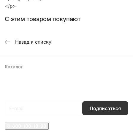
</p>
С этим товаром покупают
Назад к списку
Каталог
Акции
Бренды
Услуги
Блог
Условия оплаты
Условия доставки
Контакты
Магазины
Гарантия на товар
Документы
Оферта
Подписаться
на новости и акции
Подписаться
8-800-100-18-93