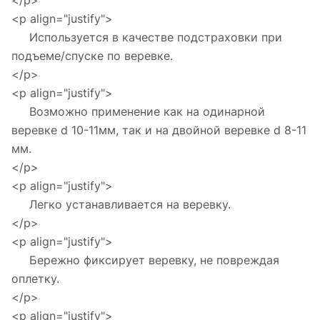
</p>
<p align="justify">
Используется в качестве подстраховки при
подъеме/спуске по веревке.
</p>
<p align="justify">
Возможно применение как на одинарной
веревке d 10-11мм, так и на двойной веревке d 8-11
мм.
</p>
<p align="justify">
Легко устанавливается на веревку.
</p>
<p align="justify">
Бережно фиксирует веревку, не повреждая
оплетку.
</p>
<p align="justify">