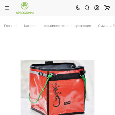
–
–
–
Главная
Каталог
Альпинистское снаряжение
Сумки и 