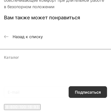
обеспечивающее комфорт при длительной работе
в безопорном положении
Вам также может понравиться
Назад к списку
Каталог
Акции
Бренды
Услуги
Блог
Условия оплаты
Условия доставки
Контакты
Магазины
Гарантия на товар
Документы
Оферта
Подписаться
на новости и акции
Подписаться
8-800-100-18-93