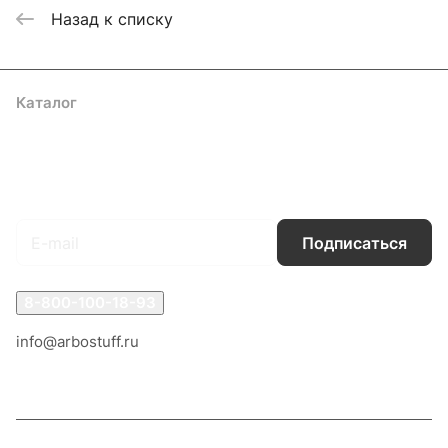
Назад к списку
Каталог
Акции
Бренды
Услуги
Блог
Условия оплаты
Условия доставки
Контакты
Магазины
Гарантия на товар
Документы
Оферта
Подписаться
на новости и акции
Подписаться
8-800-100-18-93
info@arbostuff.ru
г. Липецк, ул. Стаханова 8а.