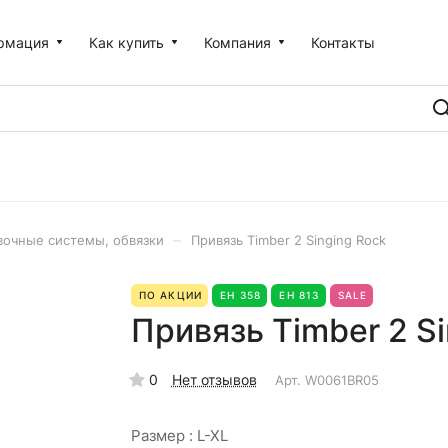
рмация
Как купить
Компания
Контакты
–
вочные системы, обвязки
Привязь Timber 2 Singing Rock
ПО АКЦИИ
ЕН 358
ЕН 813
SALE
Привязь Timber 2 Si
0
Нет отзывов
Арт.
W0061BR05
Размер :
L-XL