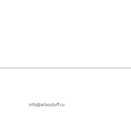
8-800-100-18-93
info@arbostuff.ru
г. Липецк, ул. Стаханова 8а.