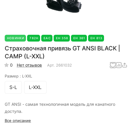
НОВИНКИ
782Н
EAC
ЕН 358
ЕН 361
ЕН 813
Страховочная привязь GT ANSI BLACK |
CAMP (L-XXL)
0
Нет отзывов
Арт.
2661032
Размер :
L-XXL
S-L
L-XXL
GT ANSI - самая технологичная модель для канатного
доступа.
Все описание