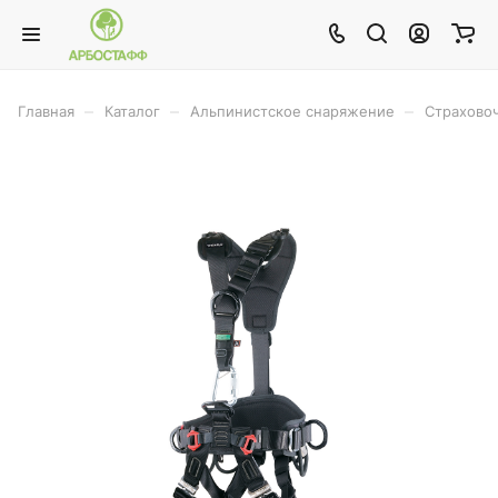
–
–
–
Главная
Каталог
Альпинистское снаряжение
Страхово