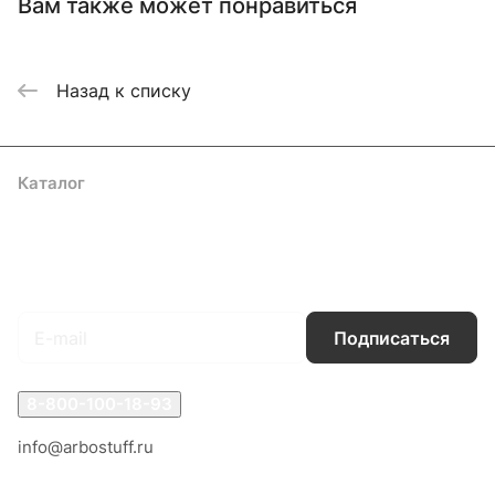
Вам также может понравиться
Назад к списку
Каталог
Акции
Бренды
Услуги
Блог
Условия оплаты
Условия доставки
Контакты
Магазины
Гарантия на товар
Документы
Оферта
Подписаться
на новости и акции
Подписаться
8-800-100-18-93
info@arbostuff.ru
г. Липецк, ул. Стаханова 8а.