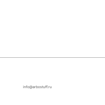
8-800-100-18-93
info@arbostuff.ru
г. Липецк, ул. Стаханова 8а.