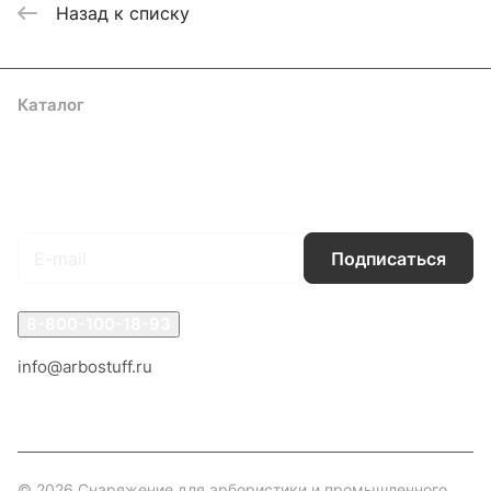
Назад к списку
Каталог
Акции
Бренды
Услуги
Блог
Условия оплаты
Условия доставки
Контакты
Магазины
Гарантия на товар
Документы
Оферта
Подписаться
на новости и акции
Подписаться
8-800-100-18-93
info@arbostuff.ru
г. Липецк, ул. Стаханова 8а.
© 2026 Снаряжение для арбористики и промышленного