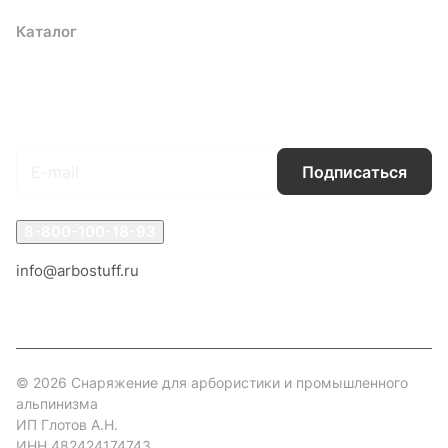
Каталог
Акции
Бренды
Услуги
Блог
Условия оплаты
Условия доставки
Контакты
Магазины
Гарантия на товар
Документы
Оферта
Подписаться
на новости и акции
Подписаться
8-800-100-18-93
info@arbostuff.ru
г. Липецк, ул. Стаханова 8а.
© 2026 Снаряжение для арбористики и промышленного
альпинизма
ИП Глотов А.Н.
ИНН 482424174743