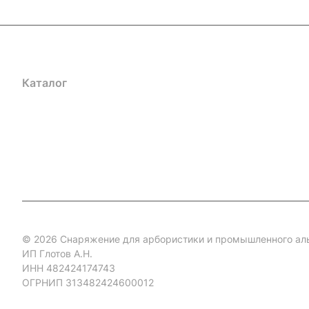
Каталог
Акции
Бренды
Услуги
Блог
Условия оплаты
Ус
Гарантия на товар
Документы
Оферта
© 2026 Снаряжение для арбористики и промышленного ал
ИП Глотов А.Н.
ИНН 482424174743
ОГРНИП 313482424600012