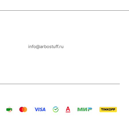
8-800-100-18-93
info@arbostuff.ru
г. Липецк, ул. Стаханова 8а.