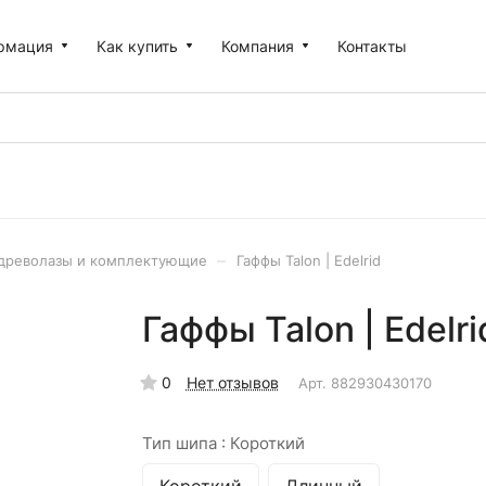
рмация
Как купить
Компания
Контакты
–
древолазы и комплектующие
Гаффы Talon | Edelrid
Гаффы Talon | Edelr
0
Нет отзывов
Арт.
882930430170
Тип шипа :
Короткий