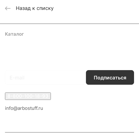
Назад к списку
Каталог
Акции
Бренды
Услуги
Блог
Условия оплаты
Условия доставки
Контакты
Магазины
Гарантия на товар
Документы
Оферта
Подписаться
на новости и акции
Подписаться
8-800-100-18-93
info@arbostuff.ru
г. Липецк, ул. Стаханова 8а.