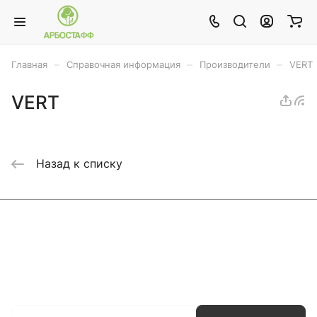
–
–
–
Главная
Справочная информация
Производители
VERT
VERT
Назад к списку
Каталог
Акции
Бренды
Услуги
Блог
Условия оплаты
Условия доставки
Контакты
Магазины
Гарантия на товар
Документы
Оферта
Подписаться
на новости и акции