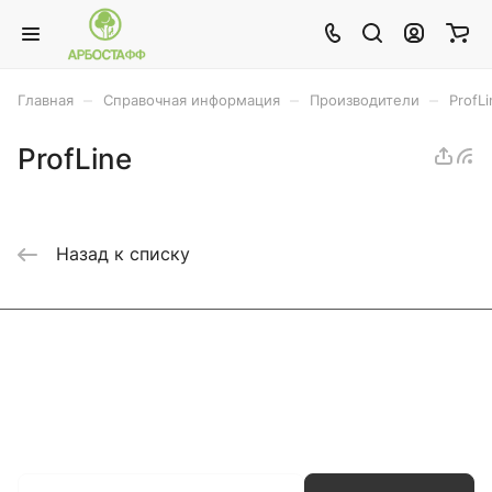
–
–
–
Главная
Справочная информация
Производители
ProfLi
ProfLine
Назад к списку
Каталог
Акции
Бренды
Услуги
Блог
Условия оплаты
Условия доставки
Контакты
Магазины
Гарантия на товар
Документы
Оферта
Подписаться
на новости и акции