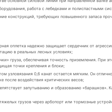
тве основной силовой линии при направленной валке а
орудования, работа с лебедками и полиспастными си
ие конструкций, требующих повышенного запаса проч
ная оплетка надежно защищает сердечник от агресси
тацию в реальных лесных условиях;
ки» груза, обеспечивая точность приземления. При эт
щищая точки крепления и блоки;
м узловязания 0,6 канат остается мягким. Он отлично
же после воздействия критических весов;
епятствует запутыванию и образованию «барашков». Ка
тяжелых грузов через арбопорт или тормозные устройс