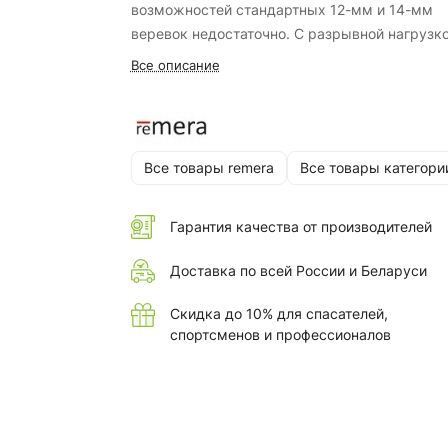
возможностей стандартных 12-мм и 14-мм
веревок недостаточно. С разрывной нагрузко
5.5 тонн этот канат становится основным
Все описание
инструментом для завешивания массивных
частей ствола и работы с тяжелыми грузами
Несмотря на внушительный диаметр, он
сохраняет гибкость и удобство в эксплуатаци
Все товары remera
Все товары категори
Гарантия качества от производителей
Доставка по всей России и Беларуси
Скидка до 10% для спасателей,
спортсменов и профессионалов