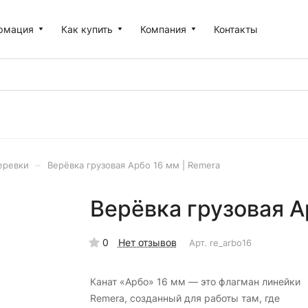
рмация
Как купить
Компания
Контакты
–
еревки
Верёвка грузовая Арбо 16 мм | Remera
Верёвка грузовая А
0
Нет отзывов
Арт.
re_arbo16
Канат «Арбо» 16 мм — это флагман линейки
Remera, созданный для работы там, где