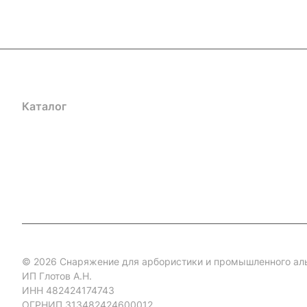
Каталог
Акции
Бренды
Услуги
Блог
Условия оплаты
Ус
Гарантия на товар
Документы
Оферта
© 2026 Снаряжение для арбористики и промышленного ал
ИП Глотов А.Н.
ИНН 482424174743
ОГРНИП 313482424600012