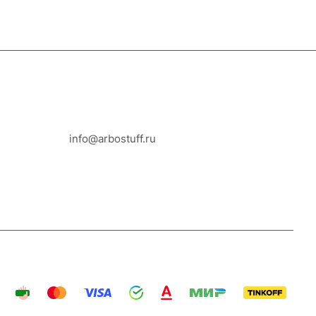
8-800-100-18-93
info@arbostuff.ru
г. Липецк, ул. Стаханова 8а.