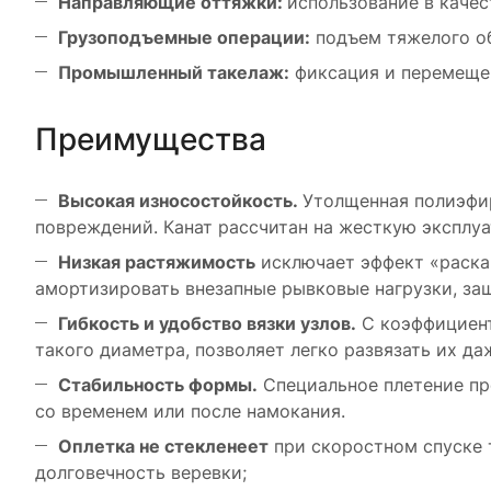
Направляющие оттяжки:
использование в качес
Грузоподъемные операции:
подъем тяжелого об
Промышленный такелаж:
фиксация и перемещен
Преимущества
Высокая износостойкость.
Утолщенная полиэфир
повреждений. Канат рассчитан на жесткую эксплуа
Низкая растяжимость
исключает эффект «раскач
амортизировать внезапные рывковые нагрузки, за
Гибкость и удобство вязки узлов.
С коэффициенто
такого диаметра, позволяет легко развязать их да
Стабильность формы.
Специальное плетение пр
со временем или после намокания.
Оплетка не стекленеет
при скоростном спуске 
долговечность веревки;