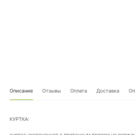
Описание
Отзывы
Оплата
Доставка
Оп
КУРТКА:
куртка укороченная с притачным поясом на резинк