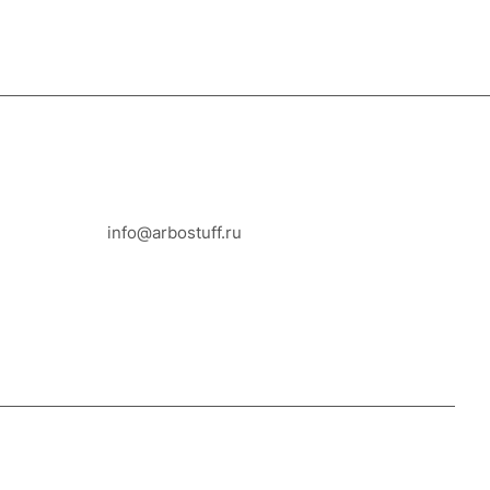
8-800-100-18-93
info@arbostuff.ru
г. Липецк, ул. Стаханова 8а.