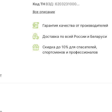
Код ТН
ВЭД: 6203231000
ТР/ТС: 019/2011
Все описание
ГОСТ:
12.4.280-2014
Комплектность:
Куртка, брюки
Гарантия качества от производителей
Вид центральной застежки (куртка):
Закрыт
(молния/планка на кнопках)
Доставка по всей России и Беларуси
Наличие СОП:
Да
Вес
(кг. за 1 шт.): 1.22
Скидка до 10% для спасателей,
Сезонность:
Лето
спортсменов и профессионалов
т
е