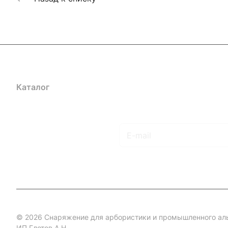
Каталог
Акции
Бренды
Услуги
Блог
Условия оплаты
Ус
Гарантия на товар
Документы
Оферта
Подписаться
на новости и акции
© 2026 Снаряжение для арбористики и промышленного ал
ИП Глотов А.Н.