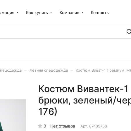
рмация
Как купить
Компания
Контакты
–
–
пецодежда
Летняя спецодежда
Костюм Виват-1 Премиум IM
Костюм Вивантек-1 
брюки, зеленый/че
176)
0
Нет отзывов
Арт.
87489768