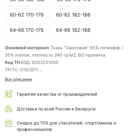
60-62 170-176
60-62 182-188
64-66 170-176
64-66 182-188
Основной материал:
Ткань "Смесовая" 65% полиэфир /
35% хлопок, плотность 240 гр/м2, ВО-пропитка
Код ТН
ВЭД: 6203231000
ТР/ТС: 019/2011
ГОСТ:
12.4.280-2014
Все описание
Комплектность:
Куртка, брюки
Вид центральной застежки (куртка):
Закрытая (молния/
Гарантия качества от производителей
планка на кнопках)
Наличие СОП:
Да
Доставка по всей России и Беларуси
Вес
(кг. за 1 шт.): 1.22
Сезонность:
Лето
Скидка до 10% для спасателей, спортсменов и
профессионалов