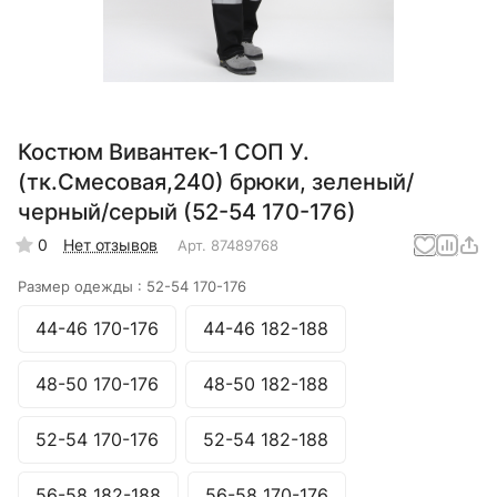
Костюм Вивантек-1 СОП У.
(тк.Смесовая,240) брюки, зеленый/
черный/серый (52-54 170-176)
0
Нет отзывов
Арт.
87489768
Размер одежды :
52-54 170-176
44-46 170-176
44-46 182-188
48-50 170-176
48-50 182-188
52-54 170-176
52-54 182-188
56-58 182-188
56-58 170-176