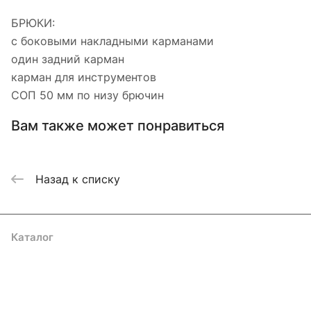
БРЮКИ:
с боковыми накладными карманами
один задний карман
карман для инструментов
СОП 50 мм по низу брючин
Вам также может понравиться
Назад к списку
Каталог
Акции
Бренды
Услуги
Блог
Условия оплаты
Условия доставки
Контакты
Магазины
Гарантия на товар
Документы
Оферта
Подписаться
на новости и акции