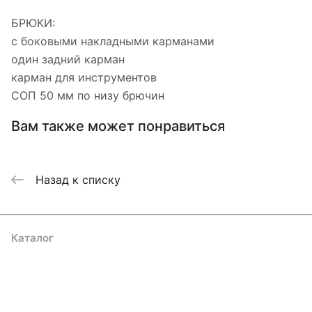
БРЮКИ:
с боковыми накладными карманами
один задний карман
карман для инструментов
СОП 50 мм по низу брючин
Вам также может понравиться
Назад к списку
Каталог
Акции
Бренды
Услуги
Блог
Условия оплаты
Условия доставки
Контакты
Магазины
Гарантия на товар
Документы
Оферта
Подписаться
на новости и акции