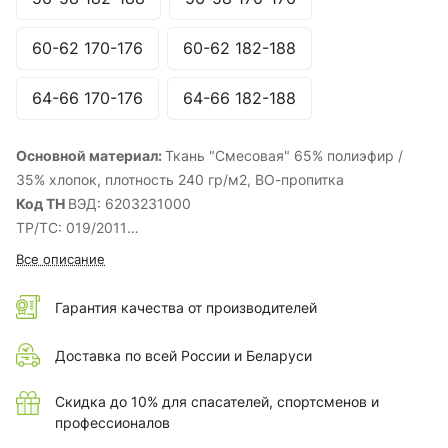
60-62 170-176
60-62 182-188
64-66 170-176
64-66 182-188
Основной материал:
Ткань "Смесовая" 65% полиэфир /
35% хлопок, плотность 240 гр/м2, ВО-пропитка
Код ТН
ВЭД: 6203231000
ТР/ТС: 019/2011
ГОСТ:
12.4.280-2014
Все описание
Комплектность:
Куртка, брюки
Вид центральной застежки (куртка):
Закрытая (молния/
Гарантия качества от производителей
планка на кнопках)
Наличие СОП:
Да
Доставка по всей России и Беларуси
Вес
(кг. за 1 шт.): 1.22
Сезонность:
Лето
Скидка до 10% для спасателей, спортсменов и
профессионалов