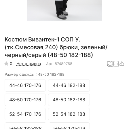
Костюм Вивантек-1 СОП У.
(тк.Смесовая,240) брюки, зеленый/
черный/серый (48-50 182-188)
0
Нет отзывов
Арт.
87489768
Размер одежды :
48-50 182-188
44-46 170-176
44-46 182-188
48-50 170-176
48-50 182-188
52-54 170-176
52-54 182-188
56-58 182-188
56-58 170-176