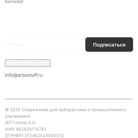
Каталог
Акции
Бренды
Услуги
Блог
Условия оплаты
Условия доставки
Контакты
Магазины
Гарантия на товар
Документы
Оферта
Подписаться
на новости и акции
Подписаться
8-800-100-18-93
info@arbostuff.ru
г. Липецк, ул. Стаханова 8а.
© 2026 Снаряжение для арбористики и промышленного
альпинизма
ИП Глотов А.Н.
ИНН 482424174743
ОГРНИП 313482424600012