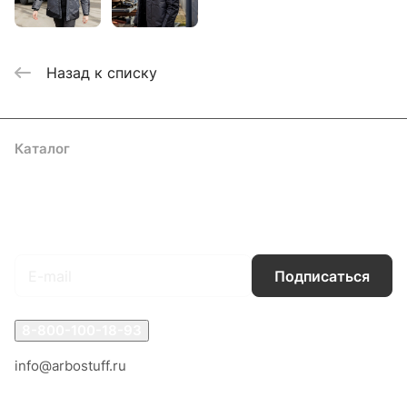
Назад к списку
Каталог
Акции
Бренды
Услуги
Блог
Условия оплаты
Условия доставки
Контакты
Магазины
Гарантия на товар
Документы
Оферта
Подписаться
на новости и акции
Подписаться
8-800-100-18-93
info@arbostuff.ru
г. Липецк, ул. Стаханова 8а.