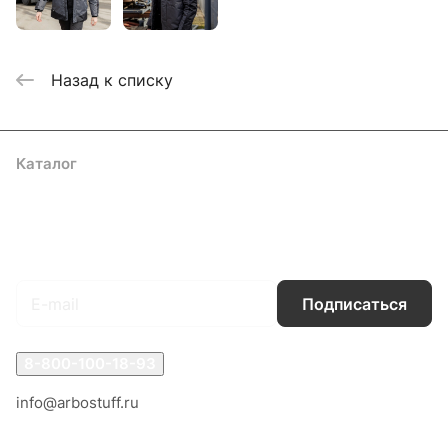
Назад к списку
Каталог
Акции
Бренды
Услуги
Блог
Условия оплаты
Условия доставки
Контакты
Магазины
Гарантия на товар
Документы
Оферта
Подписаться
на новости и акции
Подписаться
8-800-100-18-93
info@arbostuff.ru
г. Липецк, ул. Стаханова 8а.