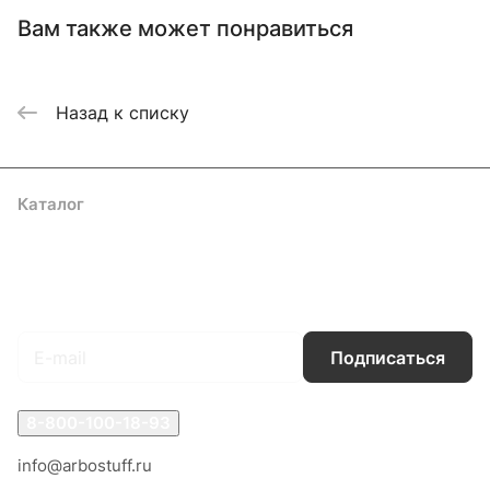
Вам также может понравиться
Назад к списку
Каталог
Акции
Бренды
Услуги
Блог
Условия оплаты
Условия доставки
Контакты
Магазины
Гарантия на товар
Документы
Оферта
Подписаться
на новости и акции
Подписаться
8-800-100-18-93
info@arbostuff.ru