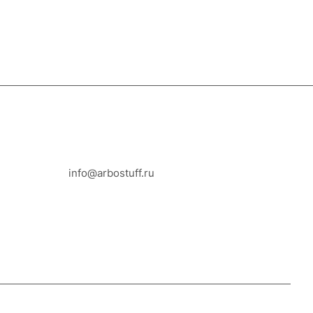
8-800-100-18-93
info@arbostuff.ru
г. Липецк, ул. Стаханова 8а.