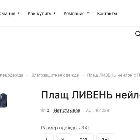
рмация
Как купить
Компания
Контакты
–
–
пецодежда
Влагозащитная одежда
Плащ ЛИВЕНЬ нейлон с П
Плащ ЛИВЕНЬ нейло
0
Нет отзывов
Арт.
101238
Размер одежды :
3XL