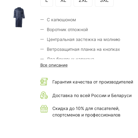
L
XL
2XL
3XL
С капюшоном
Воротник отложной
Центральная застежка на молнию
Ветрозащитная планка на кнопках
Два боковых кармана
Все описание
Рукава реглан с внутренними манжетами 
резинке
Гарантия качества от производителей
Все швы проклеены
Доставка по всей России и Беларуси
Индивидуальная упаковка
Скидка до 10% для спасателей,
спортсменов и профессионалов