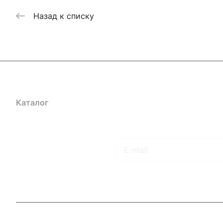
Назад к списку
Каталог
Акции
Бренды
Услуги
Блог
Условия оплаты
Ус
Гарантия на товар
Документы
Оферта
Подписаться
на новости и акции