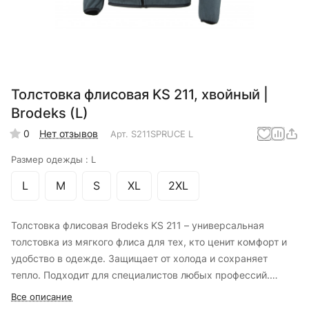
Толстовка флисовая KS 211, хвойный |
Brodeks (L)
0
Нет отзывов
Арт.
S211SPRUCE L
Размер одежды :
L
L
M
S
XL
2XL
Толстовка флисовая Brodeks KS 211 – универсальная
толстовка из мягкого флиса для тех, кто ценит комфорт и
удобство в одежде. Защищает от холода и сохраняет
тепло. Подходит для специалистов любых профессий.
Толстовку можно носить как на работу, так надевать для
Все описание
активного отдыха на природе. В зависимости от сезона это