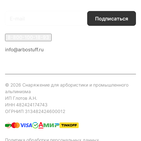
Подписаться
на новости и акции
Подписаться
8-800-100-18-93
info@arbostuff.ru
г. Липецк, ул. Стаханова 8а.
© 2026 Снаряжение для арбористики и промышленного
альпинизма
ИП Глотов А.Н.
ИНН 482424174743
ОГРНИП 313482424600012
Политика обработки персональных данных