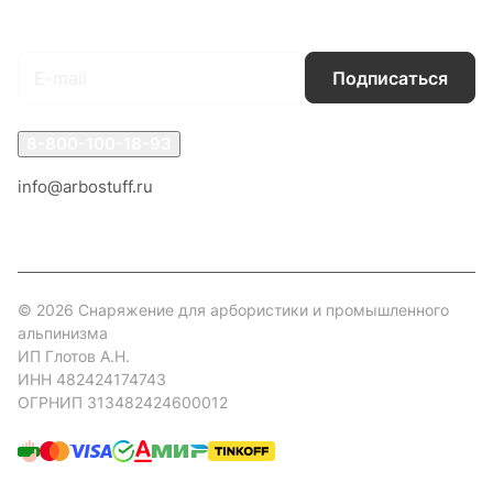
Подписаться
на новости и акции
Подписаться
8-800-100-18-93
info@arbostuff.ru
г. Липецк, ул. Стаханова 8а.
© 2026 Снаряжение для арбористики и промышленного
альпинизма
ИП Глотов А.Н.
ИНН 482424174743
ОГРНИП 313482424600012