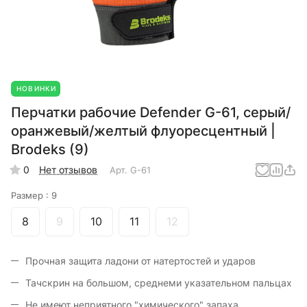
НОВИНКИ
Перчатки рабочие Defender G-61, серый/
оранжевый/желтый флуоресцентный |
Brodeks (9)
0
Нет отзывов
Арт.
G-61
Размер :
9
8
9
10
11
12
Прочная защита ладони от натертостей и ударов
Тачскрин на большом, среднеми указательном пальцах
Не имеют неприятного "химического" запаха