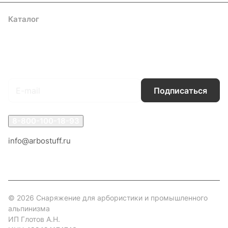
Каталог
Акции
Бренды
Услуги
Блог
Условия оплаты
Условия доставки
Контакты
Магазины
Гарантия на товар
Документы
Оферта
Подписаться
на новости и акции
Подписаться
8-800-100-18-93
info@arbostuff.ru
г. Липецк, ул. Стаханова 8а.
© 2026 Снаряжение для арбористики и промышленного
альпинизма
ИП Глотов А.Н.