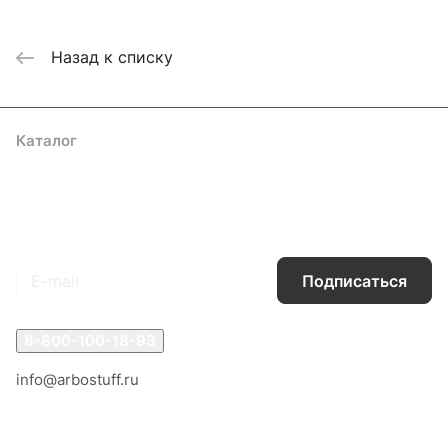
Назад к списку
Каталог
Акции
Бренды
Услуги
Блог
Условия оплаты
Условия доставки
Контакты
Магазины
Гарантия на товар
Документы
Оферта
Подписаться
на новости и акции
Подписаться
8-800-100-18-93
info@arbostuff.ru
г. Липецк, ул. Стаханова 8а.