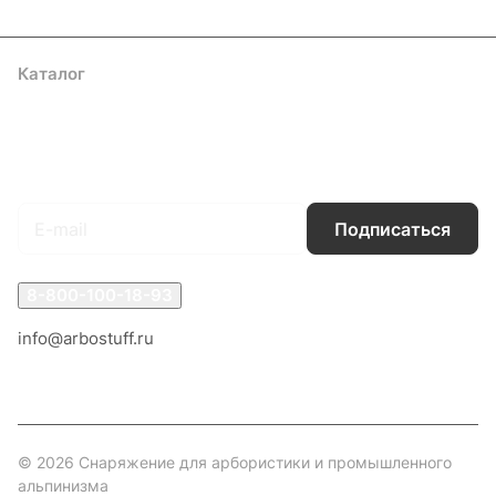
Каталог
Акции
Бренды
Услуги
Блог
Условия оплаты
Условия доставки
Контакты
Магазины
Гарантия на товар
Документы
Оферта
Подписаться
на новости и акции
Подписаться
8-800-100-18-93
info@arbostuff.ru
г. Липецк, ул. Стаханова 8а.
© 2026 Снаряжение для арбористики и промышленного
альпинизма