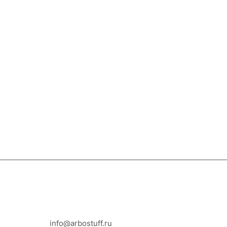
8-800-100-18-93
info@arbostuff.ru