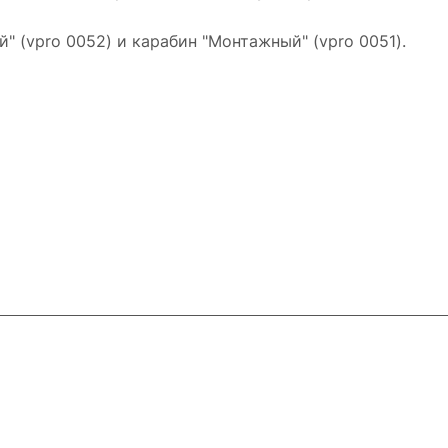
 (vpro 0052) и карабин "Монтажный" (vpro 0051).
ловия доставки
Контакты
Магазины