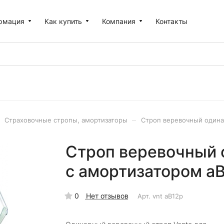
рмация
Как купить
Компания
Контакты
–
Страховочные стропы, амортизаторы
Строп веревочный одина
Строп веревочный 
с амортизатором аВ
0
Нет отзывов
Арт.
vnt аB12p