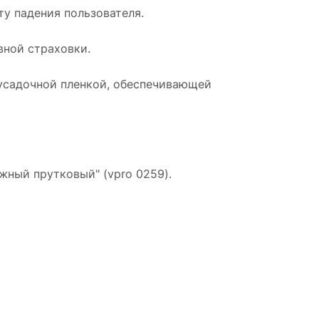
ту падения пользователя.
вной страховки.
усадочной пленкой, обеспечивающей
жный прутковый" (vpro 0259).