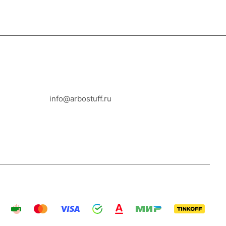
8-800-100-18-93
info@arbostuff.ru
г. Липецк, ул. Стаханова 8а.