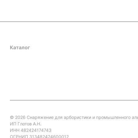
Каталог
Акции
Бренды
Услуги
Блог
Условия оплаты
Ус
Гарантия на товар
Документы
Оферта
© 2026 Снаряжение для арбористики и промышленного ал
ИП Глотов А.Н.
ИНН 482424174743
ОГРНИП 313482424600012