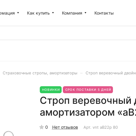
рмация
Как купить
Компания
Контакты
–
Страховочные стропы, амортизаторы
Строп веревочный двойн
НОВИНКИ
СРОК ПОСТАВКИ 5 ДНЕЙ
Строп веревочный 
амортизатором «аВ
0
Нет отзывов
Арт.
vnt аВ22р 80