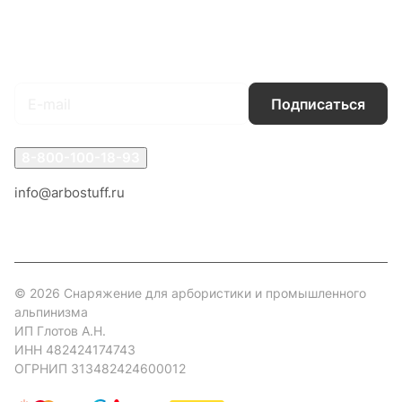
Гарантия на товар
Документы
Оферта
Подписаться
на новости и акции
Подписаться
8-800-100-18-93
info@arbostuff.ru
г. Липецк, ул. Стаханова 8а.
© 2026 Снаряжение для арбористики и промышленного
альпинизма
ИП Глотов А.Н.
ИНН 482424174743
ОГРНИП 313482424600012