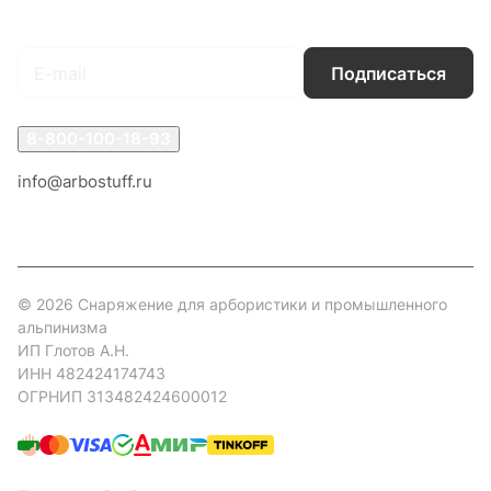
Подписаться
на новости и акции
Подписаться
8-800-100-18-93
info@arbostuff.ru
г. Липецк, ул. Стаханова 8а.
© 2026 Снаряжение для арбористики и промышленного
альпинизма
ИП Глотов А.Н.
ИНН 482424174743
ОГРНИП 313482424600012