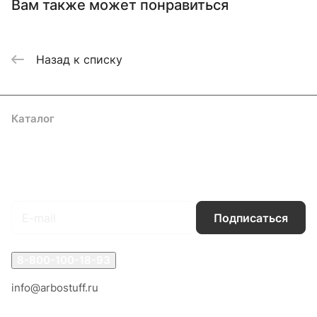
Вам также может понравиться
Назад к списку
Каталог
Акции
Бренды
Услуги
Блог
Условия оплаты
Условия доставки
Контакты
Магазины
Гарантия на товар
Документы
Оферта
Подписаться
на новости и акции
Подписаться
8-800-100-18-93
info@arbostuff.ru
г. Липецк, ул. Стаханова 8а.