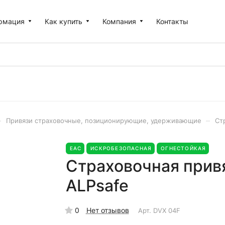
рмация
Как купить
Компания
Контакты
–
–
Привязи страховочные, позиционирующие, удерживающие
Ст
EAC
ИСКРОБЕЗОПАСНАЯ
ОГНЕСТОЙКАЯ
Страховочная привя
ALPsafe
0
Нет отзывов
Арт.
DVX 04F