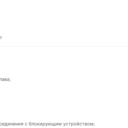
т
лава;
соединения с блокирующим устройством;