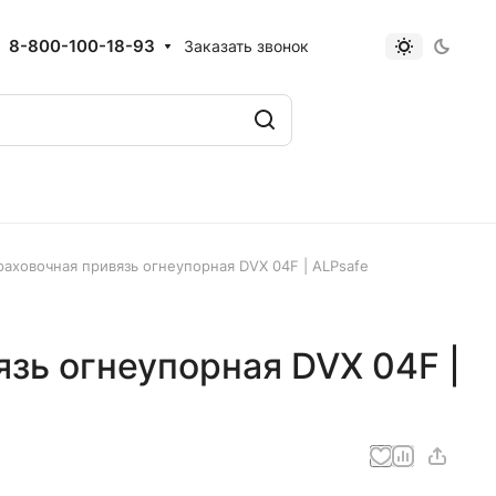
8-800-100-18-93
Заказать звонок
раховочная привязь огнеупорная DVX 04F | ALPsafe
зь огнеупорная DVX 04F |