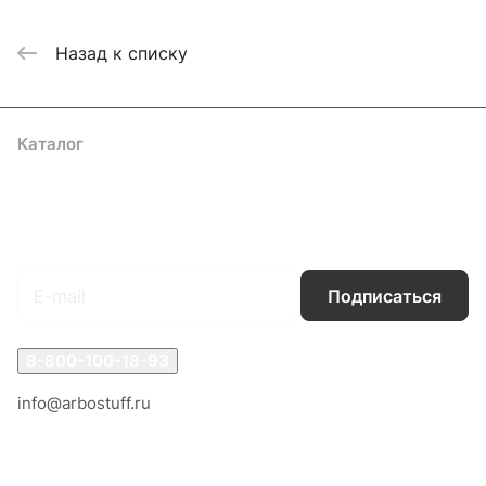
Назад к списку
Каталог
Акции
Бренды
Услуги
Блог
Условия оплаты
Условия доставки
Контакты
Магазины
Гарантия на товар
Документы
Оферта
Подписаться
на новости и акции
Подписаться
8-800-100-18-93
info@arbostuff.ru
г. Липецк, ул. Стаханова 8а.