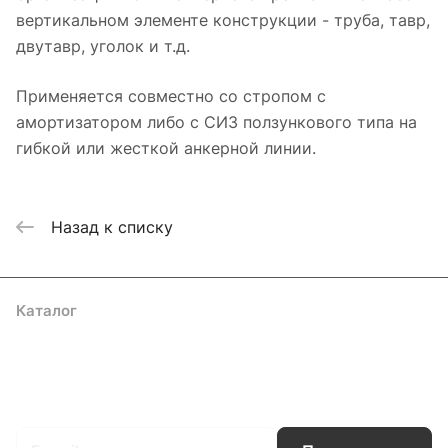
вертикальном элементе конструкции - труба, тавр,
двутавр, уголок и т.д.
Применяется совместно со стропом с
амортизатором либо с СИЗ ползункового типа на
гибкой или жесткой анкерной линии.
Назад к списку
Каталог
Акции
Бренды
Услуги
Блог
Условия оплаты
Условия доставки
Контакты
Магазины
Гарантия на товар
Документы
Оферта
Подписаться
на новости и акции