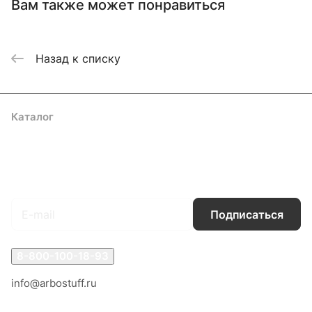
Вам также может понравиться
Назад к списку
Каталог
Акции
Бренды
Услуги
Блог
Условия оплаты
Условия доставки
Контакты
Магазины
Гарантия на товар
Документы
Оферта
Подписаться
на новости и акции
Подписаться
8-800-100-18-93
info@arbostuff.ru
г. Липецк, ул. Стаханова 8а.