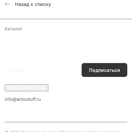
Назад к списку
Каталог
Акции
Бренды
Услуги
Блог
Условия оплаты
Условия доставки
Контакты
Магазины
Гарантия на товар
Документы
Оферта
Подписаться
на новости и акции
Подписаться
8-800-100-18-93
info@arbostuff.ru
г. Липецк, ул. Стаханова 8а.