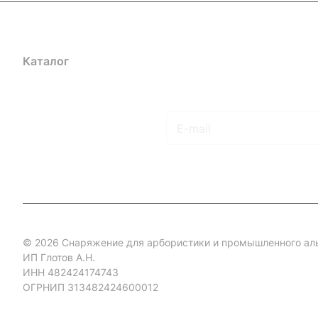
Каталог
Акции
Бренды
Услуги
Блог
Условия оплаты
Ус
Гарантия на товар
Документы
Оферта
Подписаться
на новости и акции
© 2026 Снаряжение для арбористики и промышленного ал
ИП Глотов А.Н.
ИНН 482424174743
ОГРНИП 313482424600012