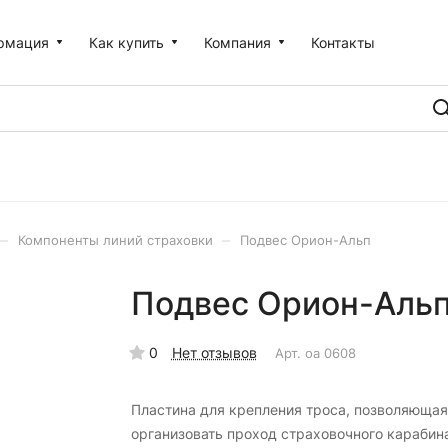
рмация
Как купить
Компания
Контакты
–
–
Компоненты линий страховки
Подвес Орион-Альп
Подвес Орион-Аль
0
Нет отзывов
Арт.
оа 0608
Пластина для крепления троса, позволяющая
организовать проход страховочного карабин