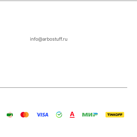
8-800-100-18-93
info@arbostuff.ru
г. Липецк, ул. Стаханова 8а.