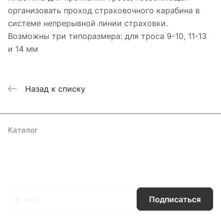
организовать проход страховочного карабина в
системе непрерывной линии страховки.
Возможны три типоразмера: для троса 9-10, 11-13
и 14 мм
Назад к списку
Каталог
Акции
Бренды
Услуги
Блог
Условия оплаты
Условия доставки
Контакты
Магазины
Гарантия на товар
Документы
Оферта
Подписаться
на новости и акции
Подписаться